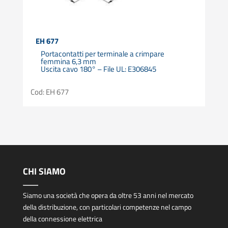
EH 677
Portacontatti per terminale a crimpare
femmina 6,3 mm
Uscita cavo 180° – File UL: E306845
Cod: EH 677
CHI SIAMO
Siamo una società che opera da oltre 53 anni nel mercato
della distribuzione, con particolari competenze nel campo
della connessione elettrica