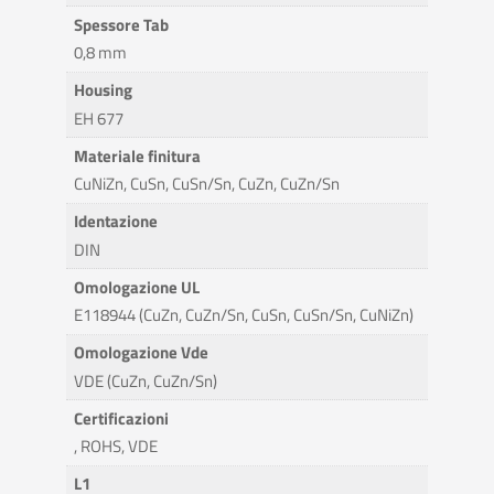
Spessore Tab
0,8 mm
Housing
EH 677
Materiale finitura
CuNiZn, CuSn, CuSn/Sn, CuZn, CuZn/Sn
Identazione
DIN
Omologazione UL
E118944 (CuZn, CuZn/Sn, CuSn, CuSn/Sn, CuNiZn)
Omologazione Vde
VDE (CuZn, CuZn/Sn)
Certificazioni
, ROHS, VDE
L1