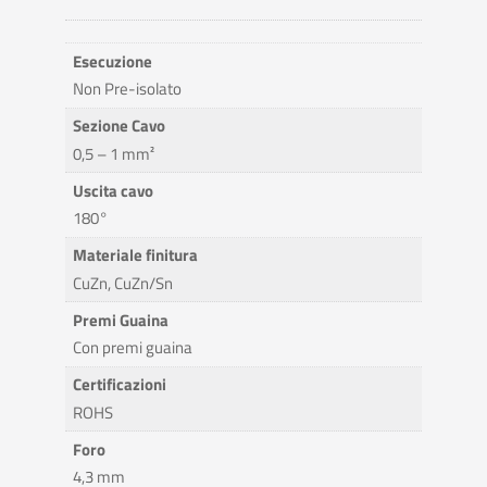
Esecuzione
Non Pre-isolato
Sezione Cavo
0,5 – 1 mm²
Uscita cavo
180°
Materiale finitura
CuZn, CuZn/Sn
Premi Guaina
Con premi guaina
Certificazioni
ROHS
Foro
4,3 mm