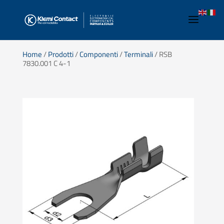
Home
/
Prodotti
/
Componenti
/
Terminali
/ RSB
7830.001 C 4-1