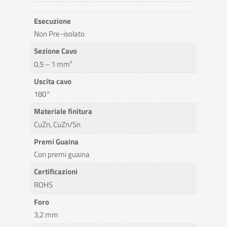
Esecuzione
Non Pre-isolato
Sezione Cavo
0,5 – 1 mm²
Uscita cavo
180°
Materiale finitura
CuZn, CuZn/Sn
Premi Guaina
Con premi guaina
Certificazioni
ROHS
Foro
3,2 mm