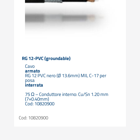
RG 12-PVC (groundable)
Cavo
armato
RG 12 PVC nero (Ø 13.6mm) MIL C-17 per
posa
interrata
75 Ω – Conduttore interno: Cu/Sn 1.20 mm
(7×0.40mm)
Cod: 10820900
Cod: 10820900