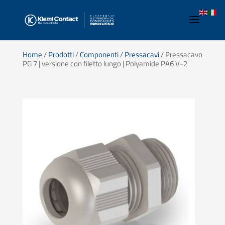
Home
/
Prodotti
/
Componenti
/
Pressacavi
/ Pressacavo
PG 7 | versione con filetto lungo | Polyamide PA6 V-2