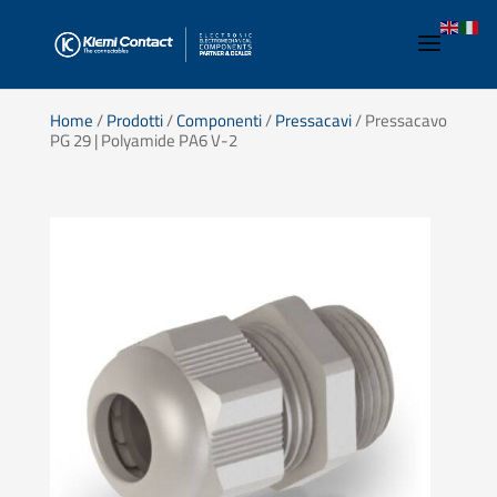
Home
/
Prodotti
/
Componenti
/
Pressacavi
/ Pressacavo
PG 29 | Polyamide PA6 V-2