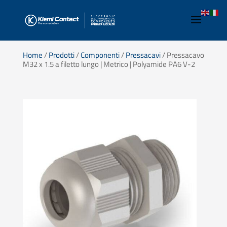
Home
/
Prodotti
/
Componenti
/
Pressacavi
/ Pressacavo
M32 x 1.5 a filetto lungo | Metrico | Polyamide PA6 V-2