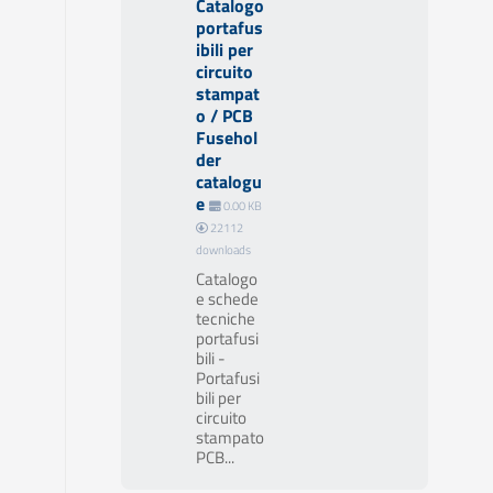
Catalogo
portafus
ibili per
circuito
stampat
o / PCB
Fusehol
der
catalogu
e
0.00 KB
22112
downloads
Catalogo
e schede
tecniche
portafusi
bili -
Portafusi
bili per
circuito
stampato
PCB...