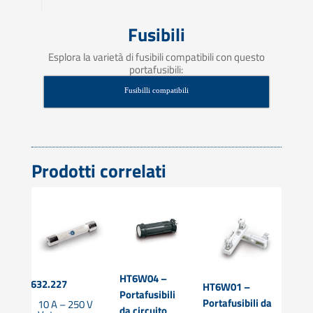
Fusibili
Esplora la varietà di fusibili compatibili con questo
portafusibili:
Fusibilli compatibili
Prodotti correlati
HT6W04 –
HT6
632.227
HT6W01 –
Portafusibili
Port
0
Portafusibili da
10 A – 250 V
da circuito
da c