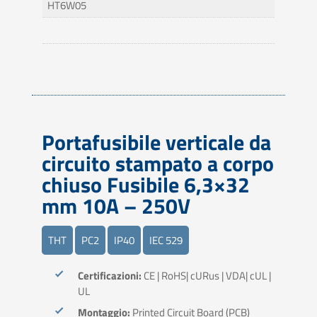
HT6W05
Portafusibile verticale da
circuito stampato a corpo
chiuso
Fusibile 6,3×32
mm
10A – 250V
THT
PC2
IP40
IEC 529
Certificazioni:
CE | RoHS| cURus | VDA| cUL |
UL
Montaggio:
Printed Circuit Board (PCB)