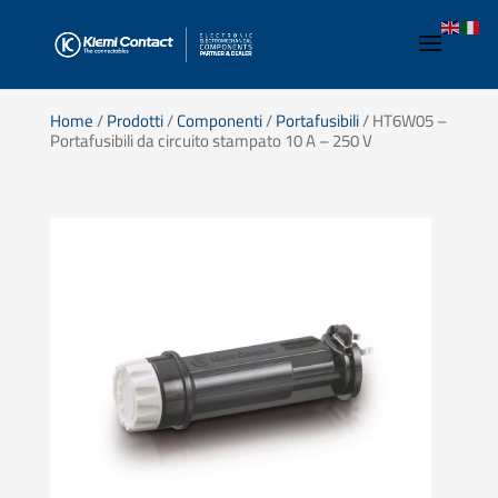
Home
/
Prodotti
/
Componenti
/
Portafusibili
/ HT6W05 –
Portafusibili da circuito stampato 10 A – 250 V