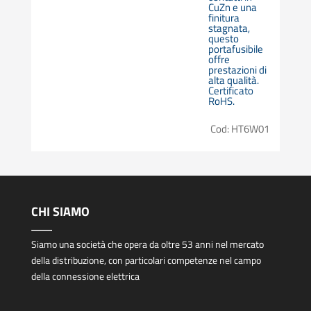
CuZn e una
finitura
stagnata,
questo
portafusibile
offre
prestazioni di
alta qualità.
Certificato
RoHS.
Cod: HT6W01
CHI SIAMO
Siamo una società che opera da oltre 53 anni nel mercato
della distribuzione, con particolari competenze nel campo
della connessione elettrica