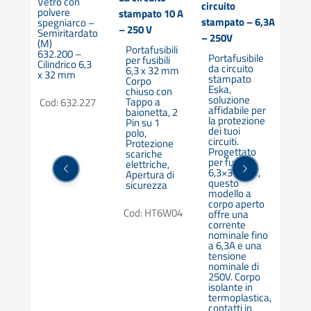
Vetro con
circuito
polvere
stampato 10 A
sta
stampato – 6,3A
spegniarco –
o
– 250 V
A – 
Semiritardato
F)
– 250V
(M)
Portafusibili
Po
632.200 –
Portafusibile
6,3
per fusibili
or
Cilindrico 6,3
da circuito
6,3 x 32 mm
per
x 32 mm
stampato
Corpo
st
Eska,
chiuso con
6.
027
soluzione
Tappo a
co
Cod: 632.227
affidabile per
baionetta, 2
co
la protezione
Pin su 1
no
dei tuoi
polo,
25
circuiti.
Protezione
te
Progettato
scariche
Ce
per fusibili
elettriche,
CE
6,3×32 mm,
Apertura di
UR
questo
sicurezza
modello a
Co
corpo aperto
Cod: HT6W04
offre una
corrente
nominale fino
a 6,3A e una
tensione
nominale di
250V. Corpo
isolante in
termoplastica,
contatti in