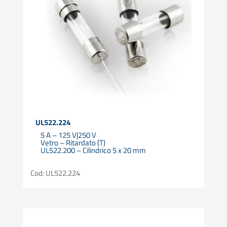
UL522.224
5 A – 125 V|250 V
Vetro – Ritardato (T)
UL522.200 – Cilindrico 5 x 20 mm
Cod: UL522.224