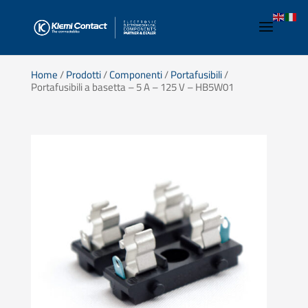
Home
/
Prodotti
/
Componenti
/
Portafusibili
/
Portafusibili a basetta – 5 A – 125 V – HB5W01