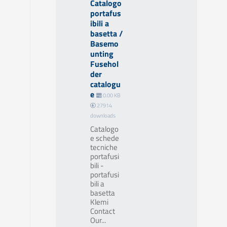
Catalogo
portafus
ibili a
basetta /
Basemo
unting
Fusehol
der
catalogu
e
0.00 KB
27914
downloads
Catalogo
e schede
tecniche
portafusi
bili -
portafusi
bili a
basetta
Klemi
Contact
Our...