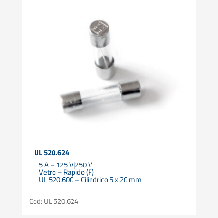
UL 520.624
5 A – 125 V|250 V
Vetro – Rapido (F)
UL 520.600 – Cilindrico 5 x 20 mm
Cod: UL 520.624