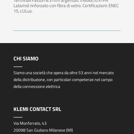
Terminali Faston 6.3 mm argentati. Involucro in PA
Latamid rinforzato con fibra di vetro. Certificazioni: ENEC
15, cULus.
CHI SIAMO
Siamo una società che opera da oltre 53 anni nel mercato
della distribuzione, con particolari competenze nel campo
della connessione elettrica
KLEMI CONTACT SRL
Via Monferrato, 43
20098 San Giuliano Milanese (MI)