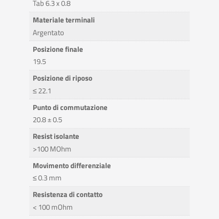
Tab 6.3 x 0.8
Materiale terminali
Argentato
Posizione finale
19.5
Posizione di riposo
≤ 22.1
Punto di commutazione
20.8 ± 0.5
Resist isolante
>100 MOhm
Movimento differenziale
≤ 0.3 mm
Resistenza di contatto
< 100 mOhm