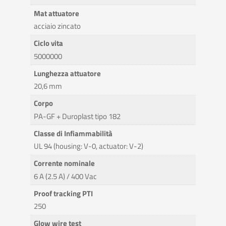
Mat attuatore
acciaio zincato
Ciclo vita
5000000
Lunghezza attuatore
20,6 mm
Corpo
PA-GF + Duroplast tipo 182
Classe di Infiammabilità
UL 94 (housing: V-0, actuator: V-2)
Corrente nominale
6 A (2.5 A) / 400 Vac
Proof tracking PTI
250
Glow wire test