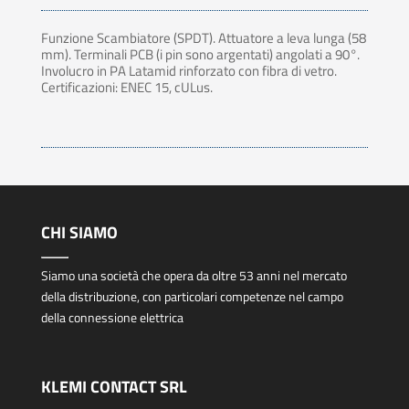
Funzione Scambiatore (SPDT). Attuatore a leva lunga (58
mm). Terminali PCB (i pin sono argentati) angolati a 90°.
Involucro in PA Latamid rinforzato con fibra di vetro.
Certificazioni: ENEC 15, cULus.
CHI SIAMO
Siamo una società che opera da oltre 53 anni nel mercato
della distribuzione, con particolari competenze nel campo
della connessione elettrica
KLEMI CONTACT SRL