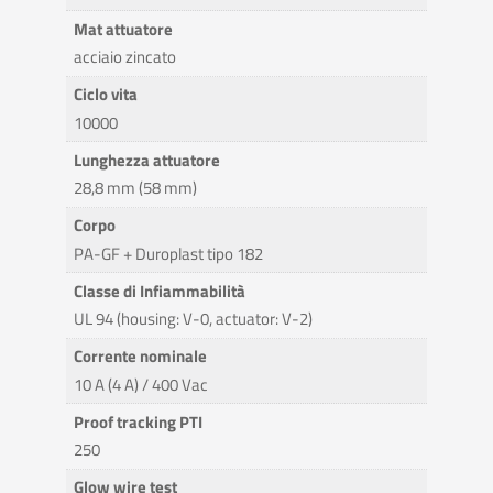
Mat attuatore
acciaio zincato
Ciclo vita
10000
Lunghezza attuatore
28,8 mm (58 mm)
Corpo
PA-GF + Duroplast tipo 182
Classe di Infiammabilità
UL 94 (housing: V-0, actuator: V-2)
Corrente nominale
10 A (4 A) / 400 Vac
Proof tracking PTI
250
Glow wire test