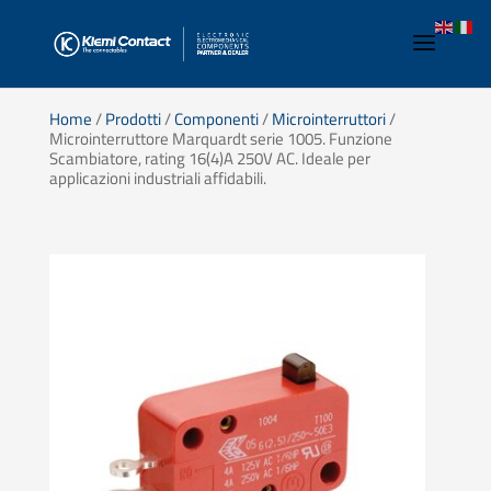
Home
/
Prodotti
/
Componenti
/
Microinterruttori
/
Microinterruttore Marquardt serie 1005. Funzione
Scambiatore, rating 16(4)A 250V AC. Ideale per
applicazioni industriali affidabili.