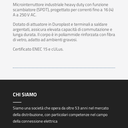
Microinterruttore industriale heavy duty con funzione
scambiatore (SPDT), progettato per correnti fino a 16 (4)
A a 250 V AC.
Dotato di attuatore in Duroplast e terminali a saldare
argentati, assicura elevata capacità di commutazione e
lunga durata. Il corpo è in poliammide rinforzata con fibra
di vetro, adatto ad ambienti gravosi.
Certificato ENEC 15 e cULus.
CHI SIAMO
Siamo una società che opera da oltre 53 anni nel mercato
della distribuzione, con particolari competenze nel campo
della connessione elettrica