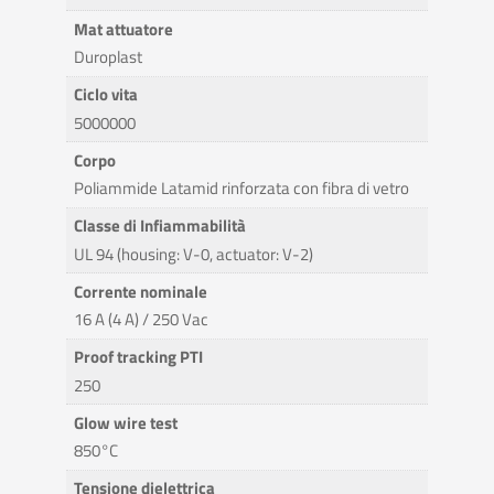
Mat attuatore
Duroplast
Ciclo vita
5000000
Corpo
Poliammide Latamid rinforzata con fibra di vetro
Classe di Infiammabilità
UL 94 (housing: V-0, actuator: V-2)
Corrente nominale
16 A (4 A) / 250 Vac
Proof tracking PTI
250
Glow wire test
850°C
Tensione dielettrica