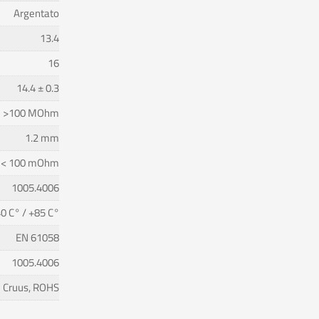
Argentato
13.4
16
14.4 ± 0.3
>100 MOhm
1.2 mm
< 100 mOhm
1005.4006
0 C° / +85 C°
EN 61058
1005.4006
Cruus, ROHS