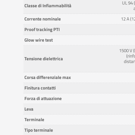
UL 94 
Classe di Infiammabilità
Corrente nominale
12 A (1
Proof tracking PTI
Glow wire test
1500 V (
(rin
Tensione dielettrica
distan
Corsa differenziale max
Finitura contatti
Forza di attuazione
Leva
Terminale
Tipo terminale