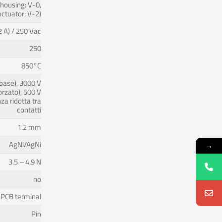
(housing: V-0,
actuator: V-2)
2 A) / 250 Vac
250
850°C
base), 3000 V
forzato), 500 V
za ridotta tra
contatti
1.2 mm
AgNi/AgNi
→
3.5 – 4.9 N
no
PCB terminal
Pin