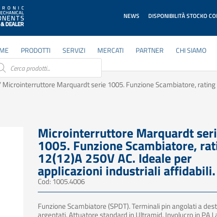
NEWS
DISPONIBILITÀ STOCKO C
ME
PRODOTTI
SERVIZI
MERCATI
PARTNER
CHI SIAMO
ducts
rch
 Microinterruttore Marquardt serie 1005. Funzione Scambiatore, rating 
Microinterruttore Marquardt ser
1005. Funzione Scambiatore, rat
12(12)A 250V AC. Ideale per
applicazioni industriali affidabili.
Cod: 1005.4006
Funzione Scambiatore (SPDT). Terminali pin angolati a dest
argentati. Attuatore standard in Ultramid. Involucro in PA 