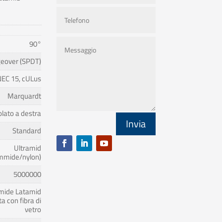
90°
eover (SPDT)
EC 15, cULus
Marquardt
lato a destra
Invia
Standard
Ultramid
ammide/nylon)
5000000
mide Latamid
ta con fibra di
vetro