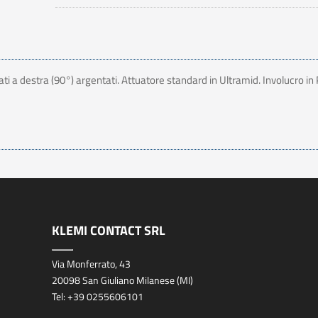
 a destra (90°) argentati. Attuatore standard in Ultramid. Involucro in 
KLEMI CONTACT SRL
Via Monferrato, 43
20098 San Giuliano Milanese (MI)
Tel:
+39 0255606101