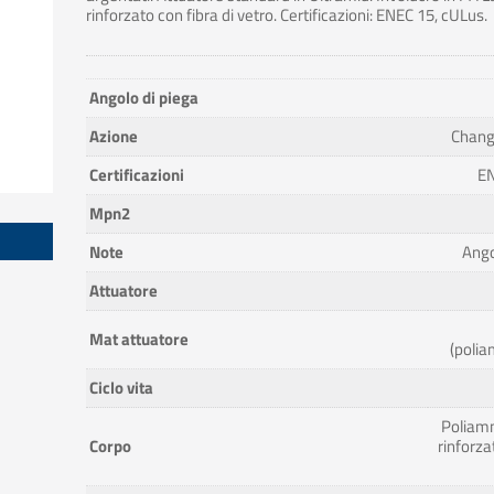
rinforzato con fibra di vetro. Certificazioni: ENEC 15, cULus.
Angolo di piega
Azione
Chang
Certificazioni
EN
Mpn2
Note
Ango
Attuatore
Mat attuatore
(poli
Ciclo vita
Poliam
Corpo
rinforza