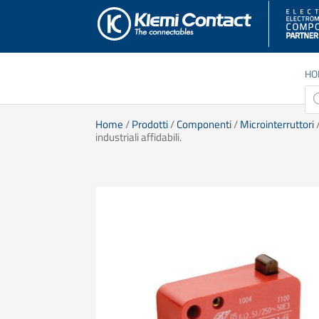
HO
Pro
sea
Home
/
Prodotti
/
Componenti
/
Microinterruttori
/
industriali affidabili.