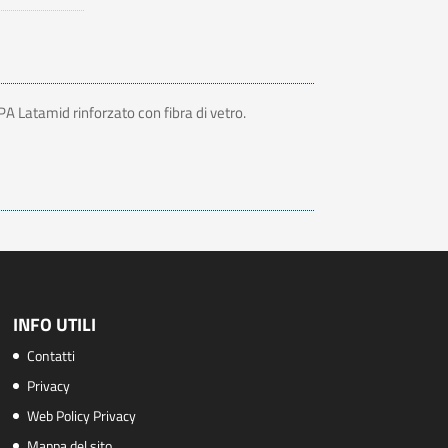
PA Latamid rinforzato con fibra di vetro.
INFO UTILI
Contatti
Privacy
Web Policy Privacy
Mappa del sito