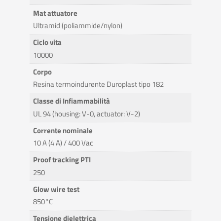
Mat attuatore
Ultramid (poliammide/nylon)
Ciclo vita
10000
Corpo
Resina termoindurente Duroplast tipo 182
Classe di Infiammabilità
UL 94 (housing: V-0, actuator: V-2)
Corrente nominale
10 A (4 A) / 400 Vac
Proof tracking PTI
250
Glow wire test
850°C
Tensione dielettrica