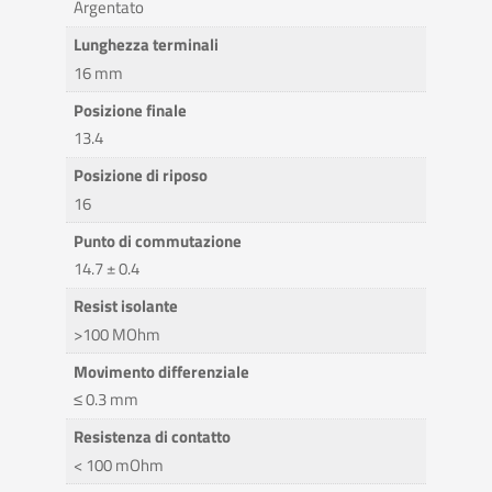
Argentato
Lunghezza terminali
16 mm
Posizione finale
13.4
Posizione di riposo
16
Punto di commutazione
14.7 ± 0.4
Resist isolante
>100 MOhm
Movimento differenziale
≤ 0.3 mm
Resistenza di contatto
< 100 mOhm