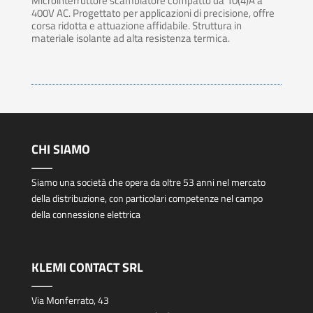
Microinterruttore scambiatore compatto da 10(4)A a
400V AC. Progettato per applicazioni di precisione, offre
corsa ridotta e attuazione affidabile. Struttura in
materiale isolante ad alta resistenza termica.
CHI SIAMO
Siamo una società che opera da oltre 53 anni nel mercato
della distribuzione, con particolari competenze nel campo
della connessione elettrica
KLEMI CONTACT SRL
Via Monferrato, 43