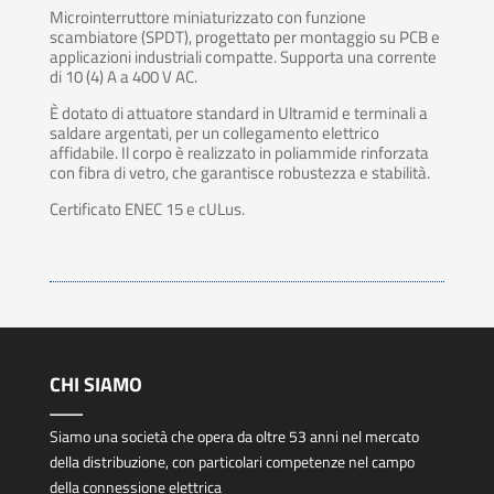
Microinterruttore miniaturizzato con funzione
scambiatore (SPDT), progettato per montaggio su PCB e
applicazioni industriali compatte. Supporta una corrente
di 10 (4) A a 400 V AC.
È dotato di attuatore standard in Ultramid e terminali a
saldare argentati, per un collegamento elettrico
affidabile. Il corpo è realizzato in poliammide rinforzata
con fibra di vetro, che garantisce robustezza e stabilità.
Certificato ENEC 15 e cULus.
CHI SIAMO
Siamo una società che opera da oltre 53 anni nel mercato
della distribuzione, con particolari competenze nel campo
della connessione elettrica