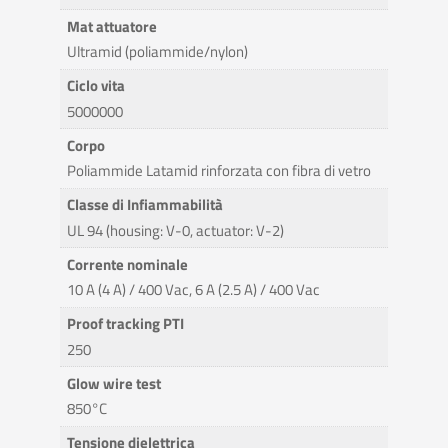
Mat attuatore
Ultramid (poliammide/nylon)
Ciclo vita
5000000
Corpo
Poliammide Latamid rinforzata con fibra di vetro
Classe di Infiammabilità
UL 94 (housing: V-0, actuator: V-2)
Corrente nominale
10 A (4 A) / 400 Vac, 6 A (2.5 A) / 400 Vac
Proof tracking PTI
250
Glow wire test
850°C
Tensione dielettrica