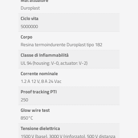
Mat attuatore
Duroplast
Ciclo vita
5000000
Corpo
Resina termoindurente Duroplast tipo 182
Classe di Infiammabilità
UL 94 (housing: V-0, actuator: V-2)
Corrente nominale
1.2 A 12 V, 8 A 24 Vac
Proof tracking PTI
250
Glow wire test
850°C
Tensione dielettrica
1500 V (base), 3000 V (rinforzato), 500 V distanza