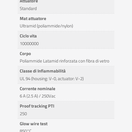
Attuatore
Standard
Mat attuatore
Ultramid (poliammide/nylon)
Ciclo vita
10000000
Corpo
Poliammide Latamid rinforzata con fibra di vetro
Classe di Infiammabilità
UL 94 (housing: V-0, actuator: V-2)
Corrente nominale
6 A (2.5 A) / 250Vac
Proof tracking PTI
250
Glow wire test
850°C