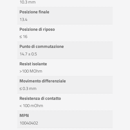
10.3 mm
Posizione finale
13.4
Posizione di riposo
≤ 16
Punto di commutazione
14.7 ± 0.5
Resist isolante
>100 MOhm
Movimento differenziale
≤ 0.3 mm
Resistenza di contatto
< 100 mOhm
MPN
10040402