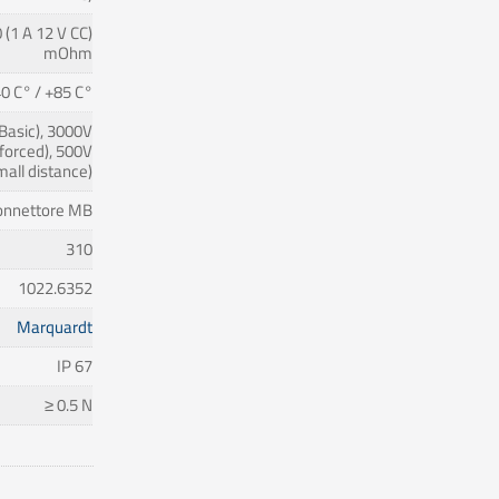
 (1 A 12 V CC)
mOhm
0 C° / +85 C°
Basic), 3000V
forced), 500V
mall distance)
onnettore MB
310
1022.6352
Marquardt
IP 67
≥ 0.5 N