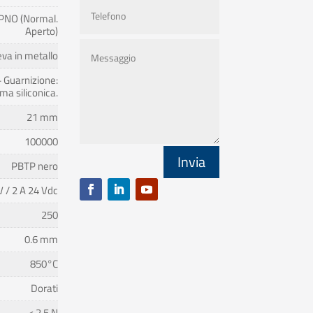
PNO (Normal.
Aperto)
eva in metallo
 Guarnizione:
a siliconica.
21 mm
100000
Invia
PBTP nero
V / 2 A 24 Vdc
250
0.6 mm
850°C
Dorati
< 2.5 N