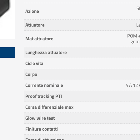
S
Azione
Attuatore
L
POM +
Mat attuatore
gomm
Lunghezza attuatore
Ciclo vita
Corpo
Corrente nominale
4 A 12 
Proof tracking PTI
Corsa differenziale max
Glow wire test
Finitura contatti
Forza di attuazione