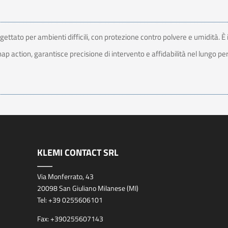
ttato per ambienti difficili, con protezione contro polvere e umidità. È i
nap action, garantisce precisione di intervento e affidabilità nel lungo p
KLEMI CONTACT SRL
Via Monferrato, 43
20098 San Giuliano Milanese (MI)
Tel:
+39 0255606101
Fax:
+390255607143