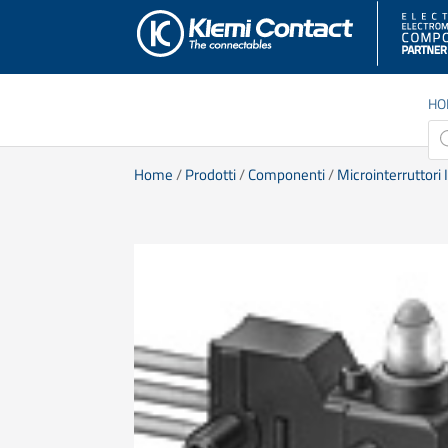
HO
Pro
sea
Home
/
Prodotti
/
Componenti
/
Microinterruttori