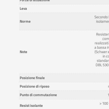
Leva
Secondo 
Norme
isolamen
Resisten
com
realizzati
a bassa i
Note
(Schwer 
in c
standar
DBL 5307
Posizione finale
Posizione di riposo
Punto di commutazione
> 100
Resist isolante