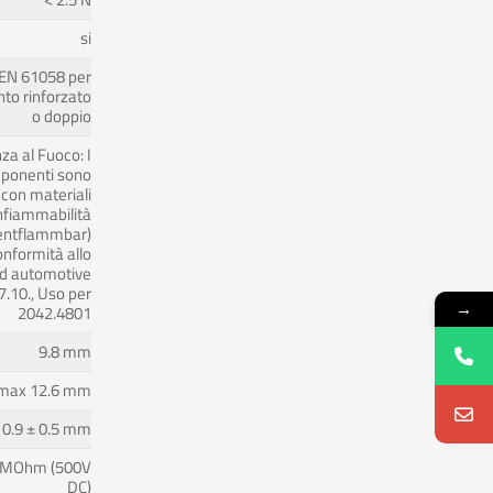
si
EN 61058 per
to rinforzato
o doppio
za al Fuoco: I
ponenti sono
 con materiali
nfiammabilità
entflammbar)
onformità allo
d automotive
.10., Uso per
→
2042.4801
9.8 mm
max 12.6 mm
10.9 ± 0.5 mm
 MOhm (500V
DC)