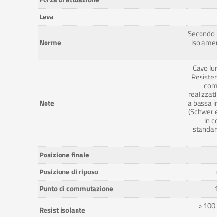
Leva
Secondo 
Norme
isolamen
Cavo l
Resisten
com
realizzati
Note
a bassa i
(Schwer 
in c
standar
Posizione finale
Posizione di riposo
Punto di commutazione
> 100
Resist isolante