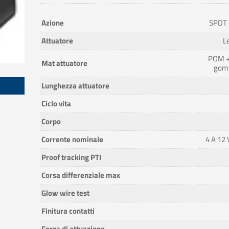
Azione
SPDT 
Attuatore
L
POM +
Mat attuatore
gomm
Lunghezza attuatore
Ciclo vita
Corpo
Corrente nominale
4 A 12 
Proof tracking PTI
Corsa differenziale max
Glow wire test
Finitura contatti
Forza di attuazione