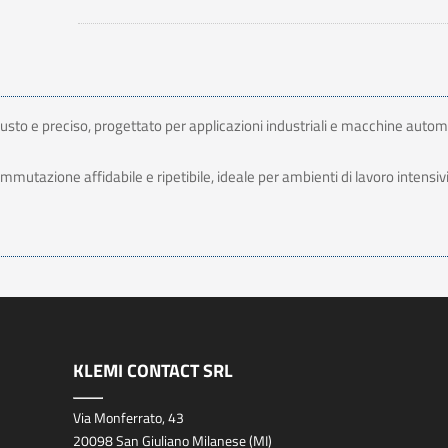
sto e preciso, progettato per applicazioni industriali e macchine autom
mutazione affidabile e ripetibile, ideale per ambienti di lavoro intensivi 
KLEMI CONTACT SRL
Via Monferrato, 43
20098 San Giuliano Milanese (MI)