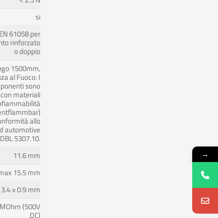
si
EN 61058 per
to rinforzato
o doppio
ungo 1500mm,
za al Fuoco: I
ponenti sono
 con materiali
nfiammabilità
entflammbar)
onformità allo
d automotive
DBL 5307.10.
→
11.6 mm
max 15.5 mm
13.4 ± 0.9 mm
 MOhm (500V
DC)