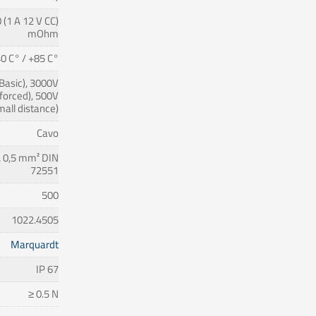
 (1 A 12 V CC)
mOhm
0 C° / +85 C°
Basic), 3000V
forced), 500V
mall distance)
Cavo
 0,5 mm² DIN
72551
500
1022.4505
Marquardt
IP 67
≥ 0.5 N