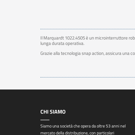
Il Marquardt 1022.4505 è un microinterruttore robu
lunga durata operativa.
Grazie alla tecnologia snap action, assicura una com
CHI SIAMO
Siamo una società che opera da oltre 53 anni nel
mercato della distribuzione, con particolari