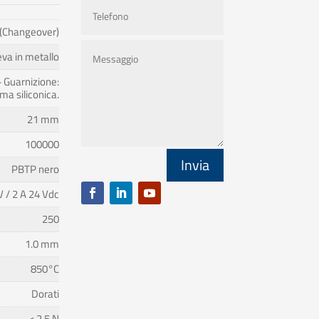
(Changeover)
eva in metallo
 Guarnizione:
a siliconica.
21 mm
100000
Invia
PBTP nero
V / 2 A 24 Vdc
250
1.0 mm
850°C
Dorati
< 2.5 N