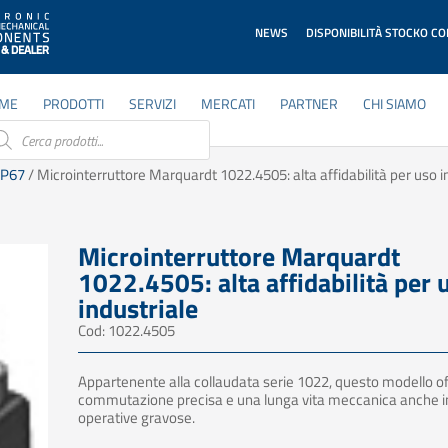
NEWS
DISPONIBILITÀ STOCKO C
ME
PRODOTTI
SERVIZI
MERCATI
PARTNER
CHI SIAMO
ducts
rch
 IP67
/ Microinterruttore Marquardt 1022.4505: alta affidabilità per uso i
Microinterruttore Marquardt
1022.4505: alta affidabilità per 
industriale
Cod: 1022.4505
Appartenente alla collaudata serie 1022, questo modello o
commutazione precisa e una lunga vita meccanica anche in
operative gravose.