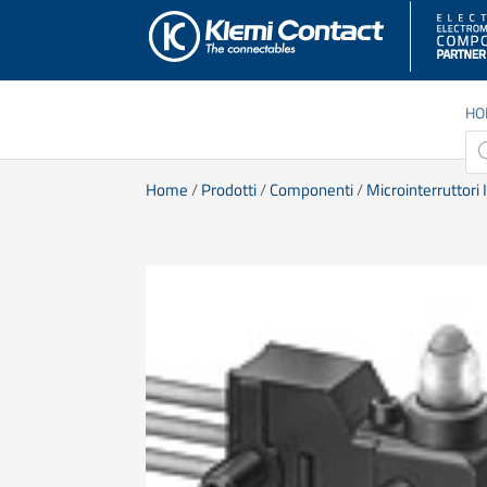
HO
Pro
sea
Home
/
Prodotti
/
Componenti
/
Microinterruttori