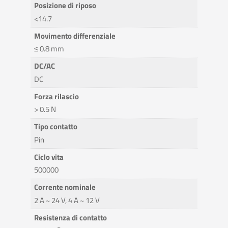
Posizione di riposo
<14.7
Movimento differenziale
≤ 0.8 mm
DC/AC
DC
Forza rilascio
> 0.5 N
Tipo contatto
Pin
Ciclo vita
500000
Corrente nominale
2 A ~ 24 V, 4 A ~ 12 V
Resistenza di contatto