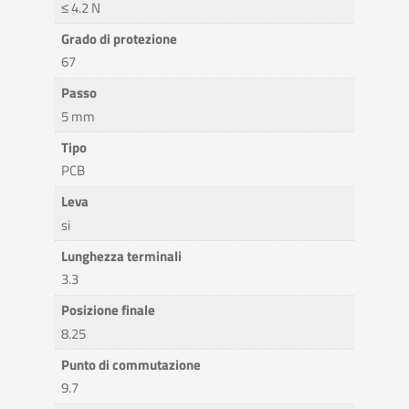
≤ 4.2 N
Grado di protezione
67
Passo
5 mm
Tipo
PCB
Leva
si
Lunghezza terminali
3.3
Posizione finale
8.25
Punto di commutazione
9.7