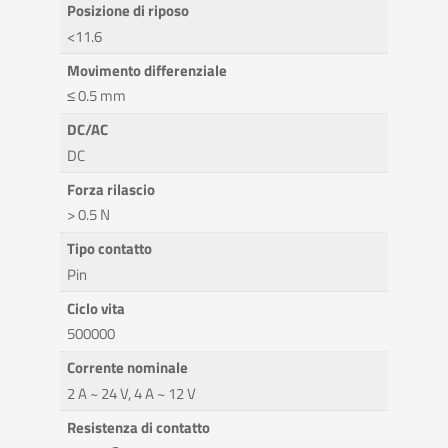
Posizione di riposo
<11.6
Movimento differenziale
≤ 0.5 mm
DC/AC
DC
Forza rilascio
> 0.5 N
Tipo contatto
Pin
Ciclo vita
500000
Corrente nominale
2 A ~ 24 V, 4 A ~ 12 V
Resistenza di contatto