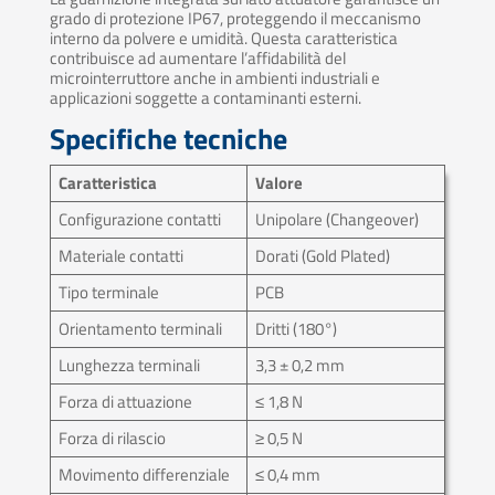
grado di protezione IP67, proteggendo il meccanismo
interno da polvere e umidità. Questa caratteristica
contribuisce ad aumentare l’affidabilità del
microinterruttore anche in ambienti industriali e
applicazioni soggette a contaminanti esterni.
Specifiche tecniche
Caratteristica
Valore
Configurazione contatti
Unipolare (Changeover)
Materiale contatti
Dorati (Gold Plated)
Tipo terminale
PCB
Orientamento terminali
Dritti (180°)
Lunghezza terminali
3,3 ± 0,2 mm
Forza di attuazione
≤ 1,8 N
Forza di rilascio
≥ 0,5 N
Movimento differenziale
≤ 0,4 mm