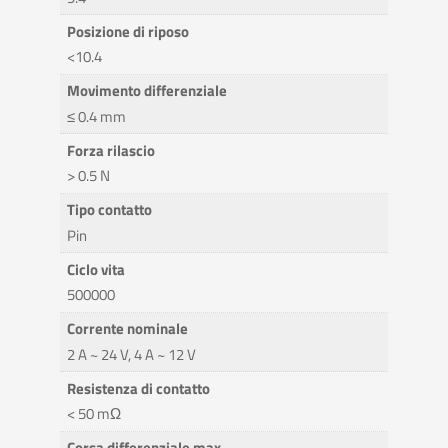
Posizione di riposo
<10.4
Movimento differenziale
≤ 0.4 mm
Forza rilascio
> 0.5 N
Tipo contatto
Pin
Ciclo vita
500000
Corrente nominale
2 A ~ 24 V, 4 A ~ 12 V
Resistenza di contatto
< 50 mΩ
Corsa differenziale max