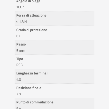
Angolo di piega
180°
Forza di attuazione
≤ 1.8 N
Grado di protezione
67
Passo
5 mm
Tipo
PCB
Lunghezza terminali
4.0
Posizione finale
7.9
Punto di commutazione
9.4