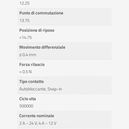
12.25
Punto di commutazione
13.75
Posizione di riposo
<14.75
Movimento differenziale
≤ 0.4 mm
Forza rilascio
> 0.5 N
Tipo contatto
Autobloccante, Snap-in
Ciclo vita
500000
Corrente nominale
2 A ~ 24 V, 4 A ~ 12 V