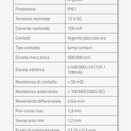
Protezione
IP67
Tensione nominale
12 V DC
Corrente nominale
100 mA
Contatti
Argento placcato oro
Tipo contatto
Jump contact
Durata meccanica
500.000 cicli
≥ 400.000 cicli (12V /
Durata elettrica
100mA)
Resistenza di contatto
< 50 mΩ
Resistenza isolamento
> 100 MΩ (500V DC)
Movimento differenziale
≤ 0,4 mm
Pre-corsa max
1,3 mm
Sovracorsa min
1,2 mm
Punto di commutazione
13,75 ± 0,3 mm