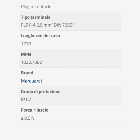
Plug receptacle
Tipo terminale
FLRY-A 0,5 mm² DIN 72551
Lunghezze del cavo
1770
MPN
1022.7382
Brand
Marquardt
Grado di protezione
IP 67
Forza rilascio
≥ 0.5 N