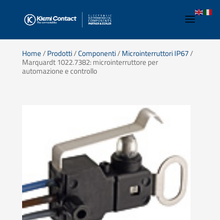
Home
/
Prodotti
/
Componenti
/
Microinterruttori IP67
/
Marquardt 1022.7382: microinterruttore per
automazione e controllo