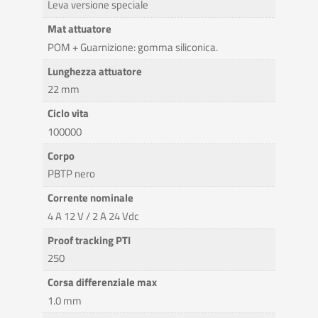
Leva versione speciale
Mat attuatore
POM + Guarnizione: gomma siliconica.
Lunghezza attuatore
22 mm
Ciclo vita
100000
Corpo
PBTP nero
Corrente nominale
4 A 12 V / 2 A 24 Vdc
Proof tracking PTI
250
Corsa differenziale max
1.0 mm