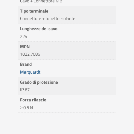
Cavo + Connettore MB
Tipo terminale
Connettore + tubetto isolante
Lunghezze del cavo
224
MPN
1022.7086
Brand
Marquardt
Grado di protezione
IP 67
Forza rilascio
≥ 0.5 N