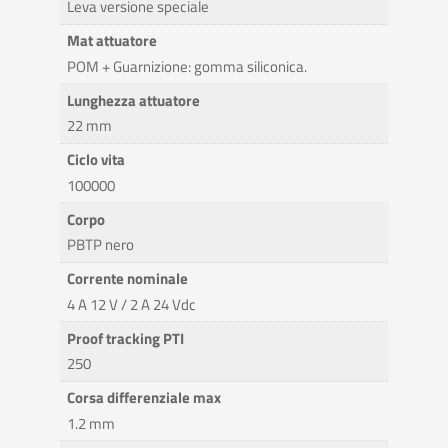
Leva versione speciale
Mat attuatore
POM + Guarnizione: gomma siliconica.
Lunghezza attuatore
22 mm
Ciclo vita
100000
Corpo
PBTP nero
Corrente nominale
4 A 12 V / 2 A 24 Vdc
Proof tracking PTI
250
Corsa differenziale max
1.2 mm