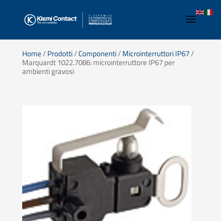
Home
/
Prodotti
/
Componenti
/
Microinterruttori IP67
/
Marquardt 1022.7086: microinterruttore IP67 per
ambienti gravosi