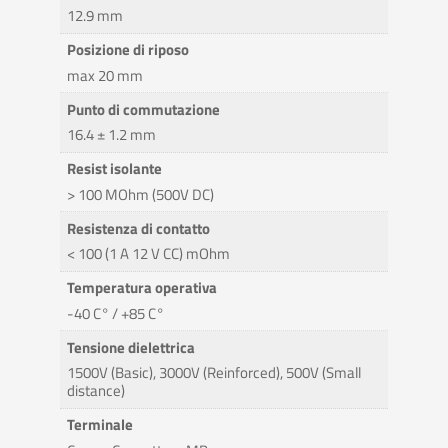
12.9 mm
Posizione di riposo
max 20 mm
Punto di commutazione
16.4 ± 1.2 mm
Resist isolante
> 100 MOhm (500V DC)
Resistenza di contatto
< 100 (1 A 12 V CC) mOhm
Temperatura operativa
-40 C° / +85 C°
Tensione dielettrica
1500V (Basic), 3000V (Reinforced), 500V (Small
distance)
Terminale