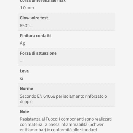
Corsa differenziale max
1.0 mm
Glow wire test
850°C
Finitura contatti
Ag
Forza di attuazione
–
Leva
si
Norme
Secondo EN 61058 per isolamento rinforzato o
doppio
Note
Resistenza al Fuoco: I componenti sono realizzati
con materiali a bassa infiammabilità (Schwer
entflammbar) in conformità allo standard