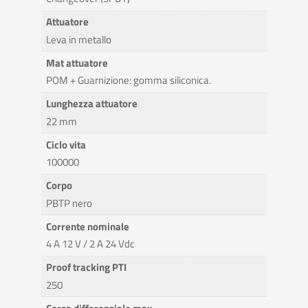
Attuatore
Leva in metallo
Mat attuatore
POM + Guarnizione: gomma siliconica.
Lunghezza attuatore
22 mm
Ciclo vita
100000
Corpo
PBTP nero
Corrente nominale
4 A 12 V / 2 A 24 Vdc
Proof tracking PTI
250