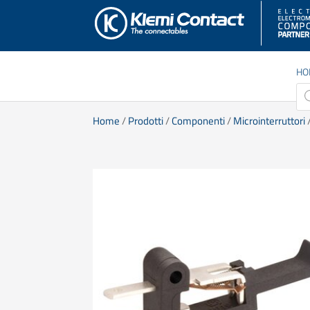
HO
Pro
sea
Home
/
Prodotti
/
Componenti
/
Microinterruttori
/