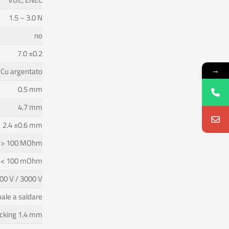
1.5 – 3.0 N
no
7.0 ±0.2
→
Cu argentato
0.5 mm
4.7 mm
2.4 ±0.6 mm
> 100 MOhm
< 100 mOhm
00 V / 3000 V
ale a saldare
ocking 1.4 mm