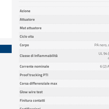
Azione
Attuatore
Mat attuatore
Ciclo vita
Corpo
PA nero, 
UL 94 
Classe di Infiammabilità
Corrente nominale
6 (2)
Proof tracking PTI
Corsa differenziale max
Glow wire test
Finitura contatti
Certificazioni