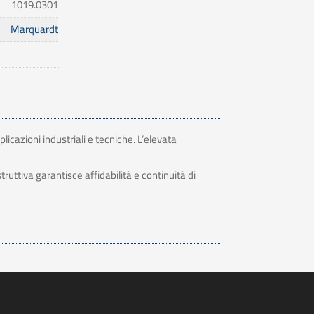
1019.0301
Marquardt
licazioni industriali e tecniche. L’elevata
ruttiva garantisce affidabilità e continuità di