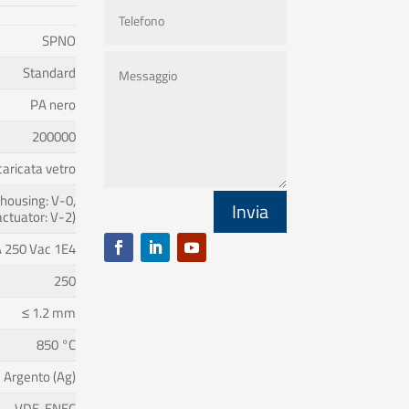
SPNO
Standard
PA nero
200000
caricata vetro
(housing: V-0,
Invia
actuator: V-2)
 A 250 Vac 1E4
250
≤ 1.2 mm
850 °C
Argento (Ag)
VDE, ENEC