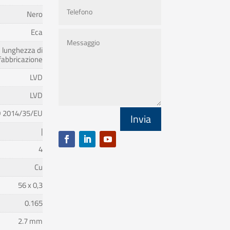
Nero
Eca
lunghezza di
fabbricazione
LVD
LVD
 2014/35/EU
Invia
|
4
Cu
56 x 0,3
0.165
2.7 mm