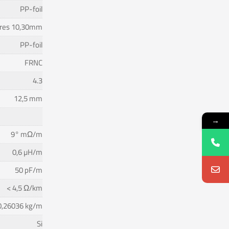
PP-foil
ores 10,30mm
PP-foil
FRNC
4.3
12,5 mm
→
9° mΩ/m
0,6 µH/m
50 pF/m
< 4,5 Ω/km
0,26036 kg/m
Si