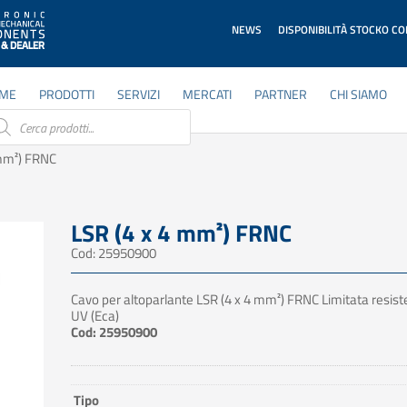
NEWS
DISPONIBILITÀ STOCKO C
ME
PRODOTTI
SERVIZI
MERCATI
PARTNER
CHI SIAMO
ducts
rch
 mm²) FRNC
LSR (4 x 4 mm²) FRNC
Cod: 25950900
Cavo per altoparlante LSR (4 x 4 mm²) FRNC Limitata resist
UV (Eca)
Cod: 25950900
Tipo