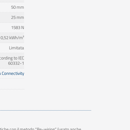
50 mm
25 mm
1583 N
0,52 kWh/m²
Limitata
cording to IEC
60332-1
 Connectivity
stiche con il metodo “Be-wiring” (usato anche