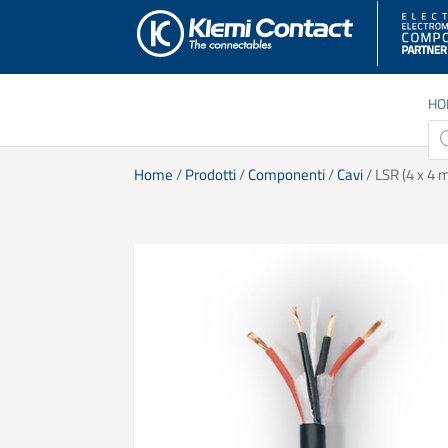
HO
Pro
sea
Home
/
Prodotti
/
Componenti
/
Cavi
/ LSR (4 x 4