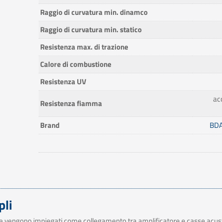
Raggio di curvatura min. dinamco
Raggio di curvatura min. statico
Resistenza max. di trazione
Calore di combustione
Resistenza UV
ac
Resistenza fiamma
Brand
BDA
pli
alore vengono impiegati come collegamento tra amplificatore e casse acu