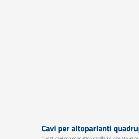
Cavi per altoparlanti quadru
Questi cavi con conduttori capillari di elevato v