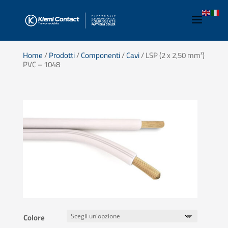
Home
/
Prodotti
/
Componenti
/
Cavi
/ LSP (2 x 2,50 mm²)
PVC – 1048
Colore