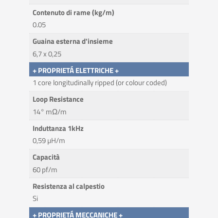
Contenuto di rame (kg/m)
0.05
Guaina esterna d'insieme
6,7 x 0,25
+ PROPRIETÁ ELETTRICHE +
1 core longitudinally ripped (or colour coded)
Loop Resistance
14° mΩ/m
Induttanza 1kHz
0,59 µH/m
Capacità
60 pf/m
Resistenza al calpestio
Si
+ PROPRIETÁ MECCANICHE +