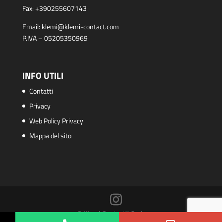
Fax:
+390255607143
Email:
klemi@klemi-contact.com
P.IVA – 05205350969
INFO UTILI
Contatti
Privacy
Web Policy Privacy
Mappa del sito
© Klemi Contact™ S.r.l.