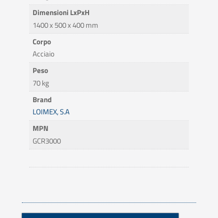
Dimensioni LxPxH
1400 x 500 x 400 mm
Corpo
Acciaio
Peso
70 kg
Brand
LOIMEX, S.A
MPN
GCR3000