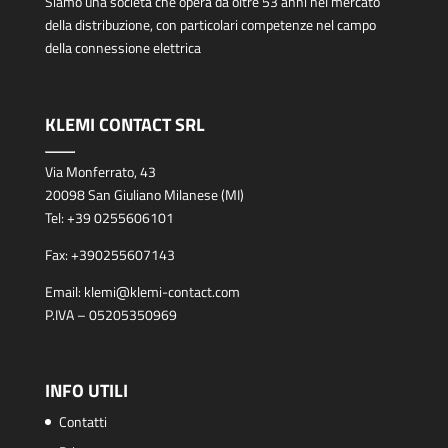
Siamo una società che opera da oltre 53 anni nel mercato
della distribuzione, con particolari competenze nel campo
della connessione elettrica
KLEMI CONTACT SRL
Via Monferrato, 43
20098 San Giuliano Milanese (MI)
Tel:
+39 0255606101
Fax:
+390255607143
Email:
klemi@klemi-contact.com
P.IVA – 05205350969
INFO UTILI
Contatti