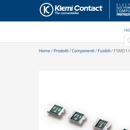
HO
Pro
sea
Home
/
Prodotti
/
Componenti
/
Fusibili
/ FSMD11