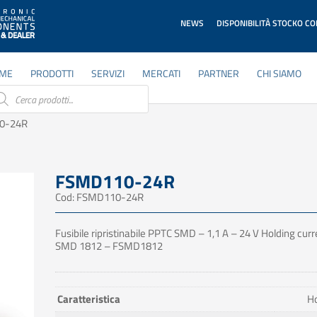
NEWS
DISPONIBILITÀ STOCKO C
ME
PRODOTTI
SERVIZI
MERCATI
PARTNER
CHI SIAMO
ducts
rch
0-24R
FSMD110-24R
Cod: FSMD110-24R
Fusibile ripristinabile PPTC SMD – 1,1 A – 24 V Holding curr
SMD 1812 – FSMD1812
Caratteristica
Ho