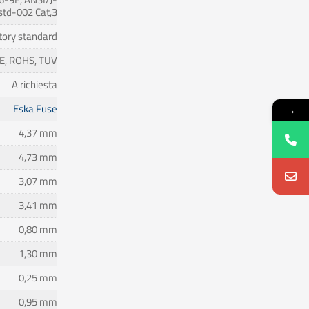
std-002 Cat,3
tory standard
 CE, ROHS, TUV
A richiesta
Eska Fuse
→
4,37 mm
4,73 mm
3,07 mm
3,41 mm
0,80 mm
1,30 mm
0,25 mm
0,95 mm