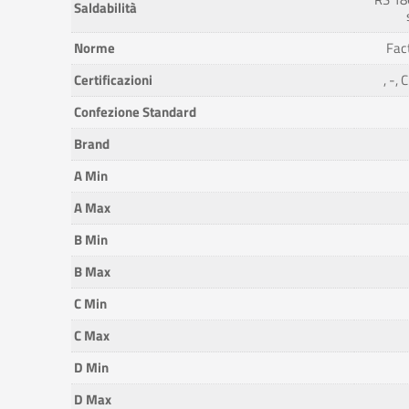
Saldabilità
Norme
Fac
Certificazioni
, -,
Confezione Standard
Brand
A Min
A Max
B Min
B Max
C Min
C Max
D Min
D Max