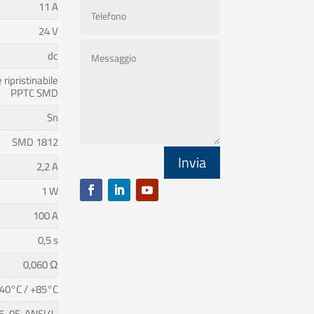
11 A
24 V
dc
 ripristinabile
PPTC SMD
Sn
SMD 1812
Invia
2,2 A
1 W
100 A
0,5 s
0,060 Ω
40°C / +85°C
6-9E, ANSI/J-