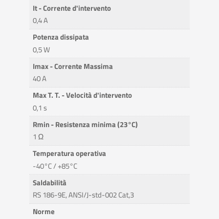
It - Corrente d'intervento
0,4 A
Potenza dissipata
0,5 W
Imax - Corrente Massima
40 A
Max T. T. - Velocità d'intervento
0,1 s
Rmin - Resistenza minima (23°C)
1 Ω
Temperatura operativa
-40°C / +85°C
Saldabilità
RS 186-9E, ANSI/J-std-002 Cat,3
Norme