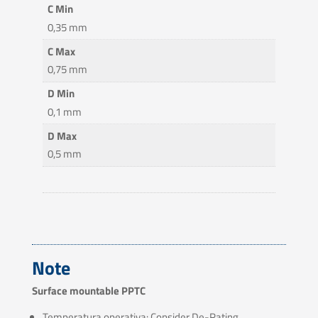
C Min
0,35 mm
C Max
0,75 mm
D Min
0,1 mm
D Max
0,5 mm
Note
Surface mountable PPTC
Temperatura operativa: Consider De-Rating