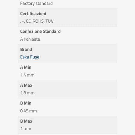
Factory standard
Certificazioni
, -, CE, ROHS, TUV
Confezione Standard
A richiesta
Brand
Eska Fuse
A Min
1,4 mm
A Max
1,8 mm
B Min
0,45 mm
B Max
1 mm