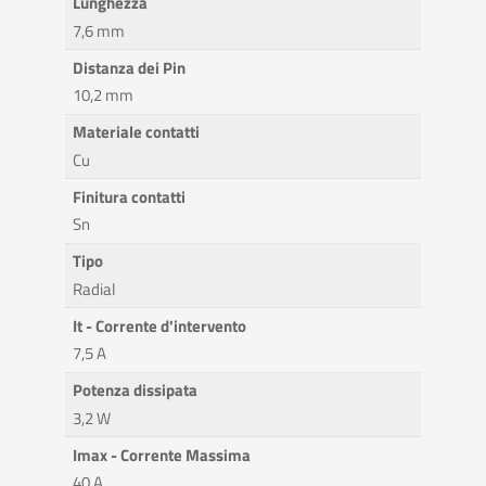
Lunghezza
7,6 mm
Distanza dei Pin
10,2 mm
Materiale contatti
Cu
Finitura contatti
Sn
Tipo
Radial
It - Corrente d'intervento
7,5 A
Potenza dissipata
3,2 W
Imax - Corrente Massima
40 A