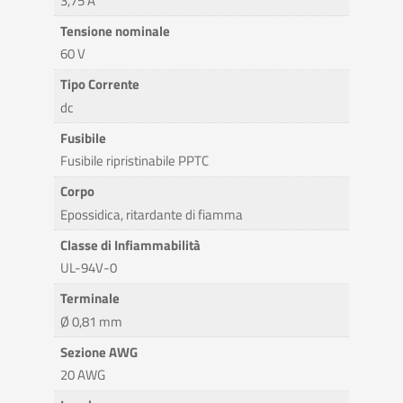
3,75 A
Tensione nominale
60 V
Tipo Corrente
dc
Fusibile
Fusibile ripristinabile PPTC
Corpo
Epossidica, ritardante di fiamma
Classe di Infiammabilità
UL-94V-0
Terminale
Ø 0,81 mm
Sezione AWG
20 AWG