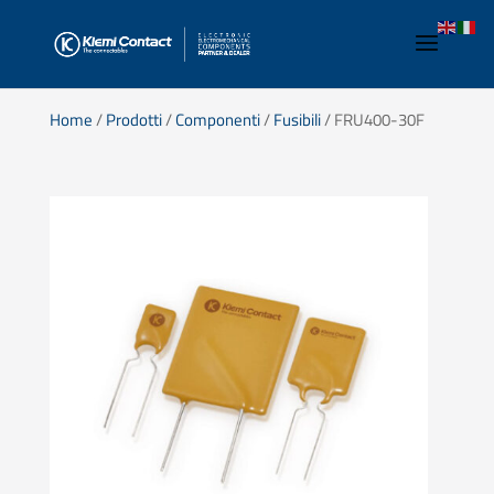
Home
/
Prodotti
/
Componenti
/
Fusibili
/ FRU400-30F