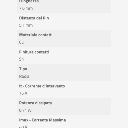
Lunghezza
7,6 mm
Distanza dei Pin
5,1 mm
Materiale contatti
Cu
Finitura contatti
Sn
Tipo
Radial
It - Corrente d'intervento
15 A
Potenza dissipata
0,71 W
Imax - Corrente Massima
40 A