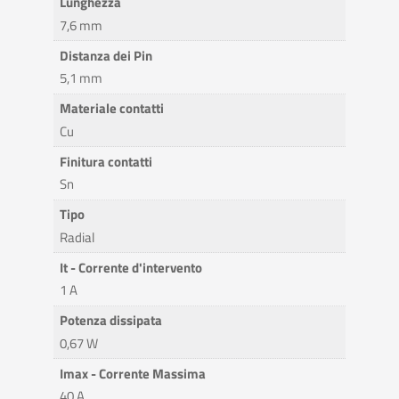
Lunghezza
7,6 mm
Distanza dei Pin
5,1 mm
Materiale contatti
Cu
Finitura contatti
Sn
Tipo
Radial
It - Corrente d'intervento
1 A
Potenza dissipata
0,67 W
Imax - Corrente Massima
40 A