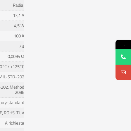
Radial
13,1 A
4,5 W
100 A
→
7 s
0,0094 Ω
0°C / +125°C
MIL-STD-202
202, Method
208E
tory standard
 CE, ROHS, TUV
A richiesta