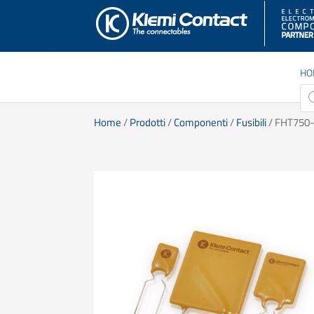
HO
Pro
sea
Home
/
Prodotti
/
Componenti
/
Fusibili
/ FHT750