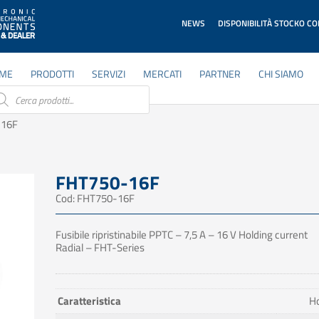
NEWS
DISPONIBILITÀ STOCKO C
ME
PRODOTTI
SERVIZI
MERCATI
PARTNER
CHI SIAMO
ducts
rch
-16F
FHT750-16F
Cod: FHT750-16F
Fusibile ripristinabile PPTC – 7,5 A – 16 V Holding current
Radial – FHT-Series
Caratteristica
Ho