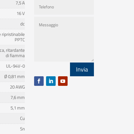
7,5 A
16 V
dc
 ripristinabile
PPTC
ca, ritardante
di fiamma
UL-94V-0
Invia
Ø 0,81 mm
20 AWG
7,6 mm
5,1 mm
Cu
Sn