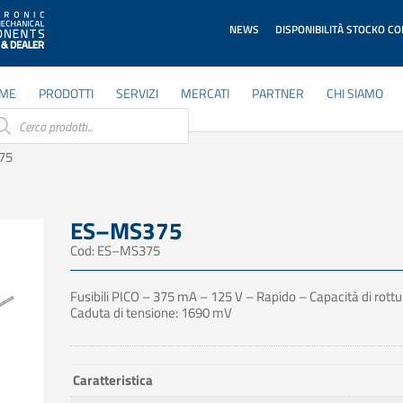
NEWS
DISPONIBILITÀ STOCKO C
ME
PRODOTTI
SERVIZI
MERCATI
PARTNER
CHI SIAMO
ducts
rch
75
ES–MS375
Cod: ES–MS375
Fusibili PICO – 375 mA – 125 V – Rapido – Capacità di rottu
Caduta di tensione: 1690 mV
Caratteristica