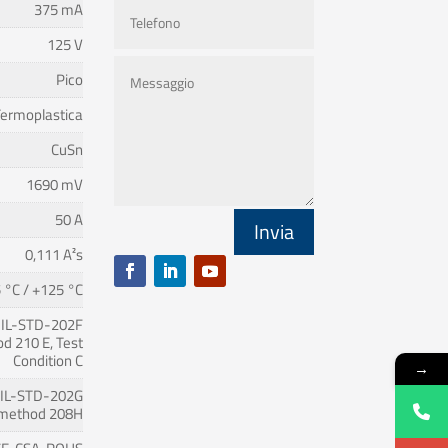
375 mA
125 V
Pico
ermoplastica
CuSn
1690 mV
50 A
Invia
0,111 A²s
 °C / +125 °C
IL-STD-202F
d 210 E, Test
Condition C
→
IL-STD-202G
method 208H