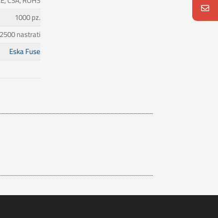
CE, CSA, ROHS
1000 pz.
2500 nastrati
Eska Fuse