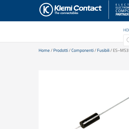
HO
Pro
sea
Home
/
Prodotti
/
Componenti
/
Fusibili
/ ES–MS3