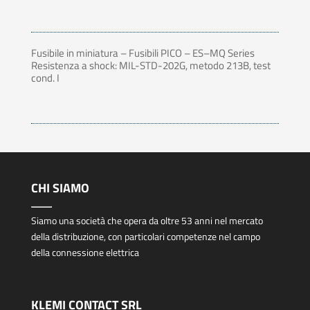
Fusibile in miniatura – Fusibili PICO – ES–MQ Series
Resistenza a shock: MIL-STD-202G, metodo 213B, test
cond. I
CHI SIAMO
Siamo una società che opera da oltre 53 anni nel mercato
della distribuzione, con particolari competenze nel campo
della connessione elettrica
KLEMI CONTACT SRL