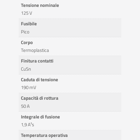
Tensione nominale
125 V
Fusibile
Pico
Corpo
Termoplastica
Finitura contatti
CuSn
Caduta di tensione
190 mV
Capacità di rottura
50 A
Integrale di fusione
1,9 A²s
Temperatura operativa