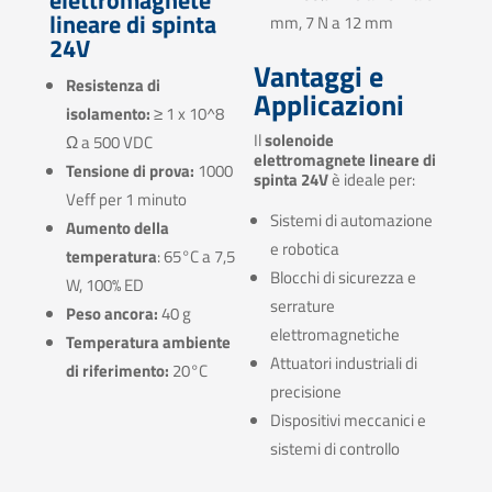
lineare di spinta
mm, 7 N a 12 mm
24V
Vantaggi e
Resistenza di
Applicazioni
isolamento:
≥ 1 x 10^8
Il
solenoide
Ω a 500 VDC
elettromagnete lineare di
Tensione di prova:
1000
spinta 24V
è ideale per:
Veff per 1 minuto
Sistemi di automazione
Aumento della
e robotica
temperatura
: 65°C a 7,5
Blocchi di sicurezza e
W, 100% ED
serrature
Peso ancora:
40 g
elettromagnetiche
Temperatura ambiente
Attuatori industriali di
di riferimento:
20°C
precisione
Dispositivi meccanici e
sistemi di controllo