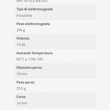
Min 10⁸ Ω a 500 Vcc
Tipo di elettromagnete
A trazione
Peso elettromagnete
294 g
Potenza
7.5 W
Aumento Temperatura
65°C a 7,5W, 100
Diametro perno
10 mm
Peso perno
25,5 g
Corsa
14 mm