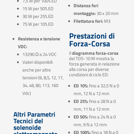
7,5 W per 100% ED
Distanza fori
15 W per 50% ED
montaggio:
30 x 20 mm
30 W per 25% ED
Filettatura fori:
M3
75 W per 10% ED
Prestazioni di
Resistenza e tensione
Forza-Corsa
VDC:
Il
diagramma forza-corsa
13290 Ω a 24 VDC
del TDS-10 M mostra la
Valori disponibili
forza generata in relazione
alla corsa per diverse
anche per altre
condizioni di ciclo ED:
tensioni (6, 8,5, 12, 17,
34, 48, 80, 113, 160
ED 10%:
fino a 32,5 N a 0
Vdc)
mm, 12 N a 12 mm
ED 25%:
fino a 28 N a 0
mm, 11 N a 12 mm
Altri Parametri
ED 50%:
fino a 24 N a 0
Tecnici del
mm, 9 N a 12 mm
solenoide
elettromagnete
ED 100%:
fino a 18 N a 0