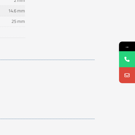
2 mm
14.6 mm
25 mm
→