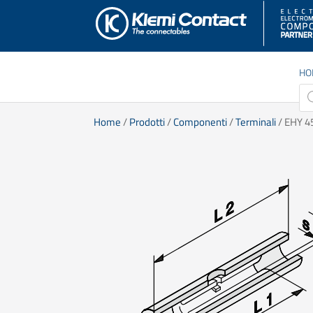
HO
Pro
sea
Home
/
Prodotti
/
Componenti
/
Terminali
/ EHY 4