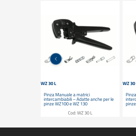
WZ 30 L
WZ 30
trici
Pinza Manuale a matrici
Pinza
atte anche per le
intercambiabili – Adatte anche per le
inter
00
pinze WZ100 e WZ 130
pinz
Z 130
Cod: WZ 30 L