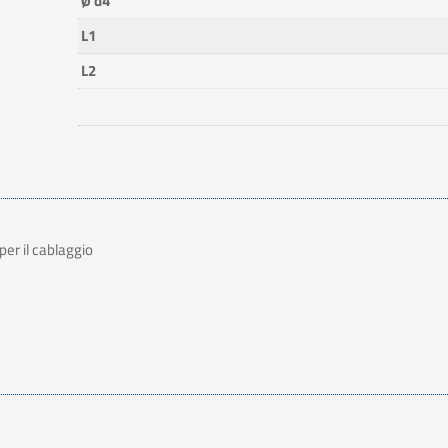
Ø d4
L1
L2
er il cablaggio