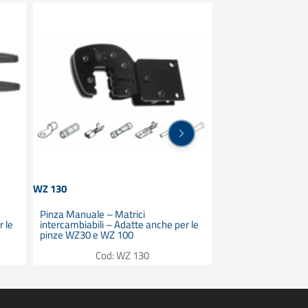
WZ 130
WZ 30 L
Pinza Manuale – Matrici
Pinza Manuale a ma
r le
intercambiabili – Adatte anche per le
intercambiabili – A
pinze WZ30 e WZ 100
pinze WZ100 e WZ
Cod: WZ 130
Cod: 