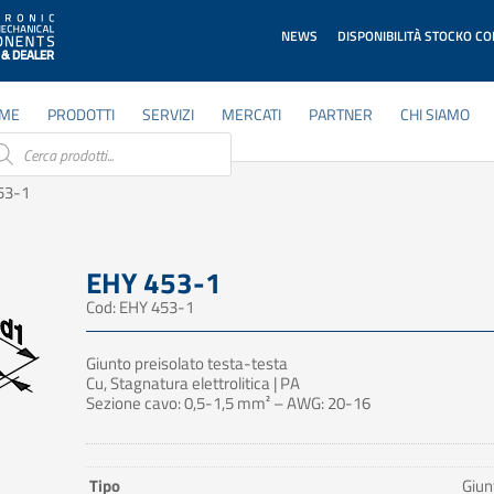
NEWS
DISPONIBILITÀ STOCKO C
ME
PRODOTTI
SERVIZI
MERCATI
PARTNER
CHI SIAMO
ducts
rch
53-1
EHY 453-1
Cod: EHY 453-1
Giunto preisolato testa-testa
Cu, Stagnatura elettrolitica | PA
Sezione cavo: 0,5-1,5 mm² – AWG: 20-16
Tipo
Giun