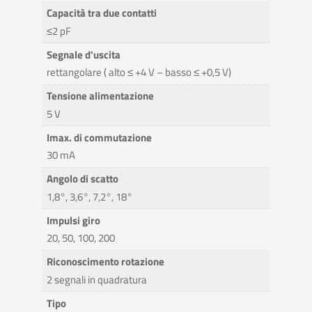
Capacità tra due contatti
≤2 pF
Segnale d'uscita
rettangolare ( alto ≤ +4 V – basso ≤ +0,5 V)
Tensione alimentazione
5 V
Imax. di commutazione
30 mA
Angolo di scatto
1,8°, 3,6°, 7,2°, 18°
Impulsi giro
20, 50, 100, 200
Riconoscimento rotazione
2 segnali in quadratura
Tipo