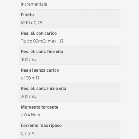
Incrementale
Filetto
M10 x 0,75
Res. el. con carico
Tipico 80mΩ; max.1Ω
Res. el. cont. fine vita
100 mΩ
Res el senza carico
≤100 mΩ
Res. el. cont. inizio vita
200 mΩ
Momento torcente
≥ 0,4 Ncm
Corrente max riposo
0,7 mA