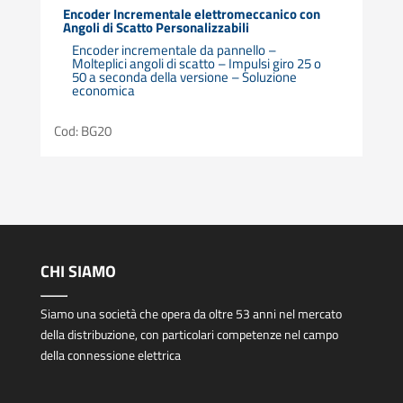
Encoder Incrementale elettromeccanico con
Angoli di Scatto Personalizzabili
Encoder incrementale da pannello –
Molteplici angoli di scatto – Impulsi giro 25 o
50 a seconda della versione – Soluzione
economica
Cod: BG20
CHI SIAMO
Siamo una società che opera da oltre 53 anni nel mercato
della distribuzione, con particolari competenze nel campo
della connessione elettrica