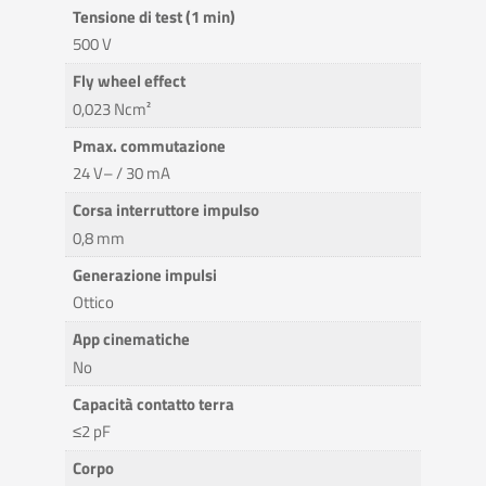
Tensione di test (1 min)
500 V
Fly wheel effect
0,023 Ncm²
Pmax. commutazione
24 V– / 30 mA
Corsa interruttore impulso
0,8 mm
Generazione impulsi
Ottico
App cinematiche
No
Capacità contatto terra
≤2 pF
Corpo