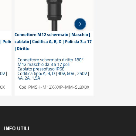
Connettore M12 schermato | Maschio |
Connettore M12 sch
| Poli:
cablato | Codifica A, B, D | Poli: da 3 a 17
90° | Maschio | cabla
| Diritto
| Poli: da 3 a 17
Connettore schermato diritto 180°
Connettore ad ang
M12 maschio da 3 a 17 poli
schermato maschio 
Cablato pressofuso IP68
Cablato pressofus
50V |
Codifica tipo: A, B, D | 30V, 60V , 250V |
Codifica tipo: A, B, 
4A, 2A, 1,5A
4A, 2A, 1,5A
0X
Cod: PMSH-M12X-XXP-MM-SL8X0X
Cod: PMSH-M12
INFO UTILI