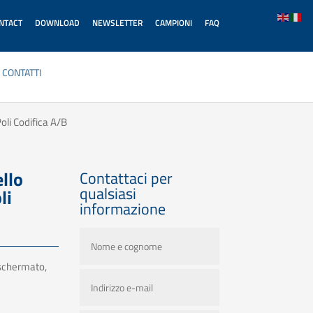
ONTACT
DOWNLOAD
NEWSLETTER
CAMPIONI
FAQ
CONTATTI
oli Codifica A/B
llo
Contattaci per
qualsiasi
li
informazione
n schermato,