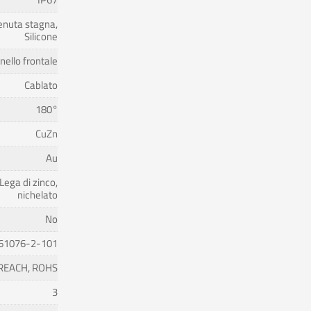
enuta stagna,
Silicone
nello frontale
Cablato
180°
CuZn
Au
Lega di zinco,
nichelato
No
 61076-2-101
, REACH, ROHS
3