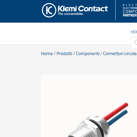
HO
Pro
sea
Home
/
Prodotti
/
Componenti
/
Connettori circola