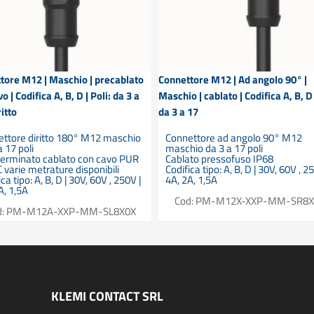
tore M12 | Maschio | precablato
Connettore M12 | Ad angolo 90° |
o | Codifica A, B, D | Poli: da 3 a
Maschio | cablato | Codifica A, B, D 
ritto
da 3 a 17
ttore diritto 180° M12 maschio
Connettore ad angolo 90° M12
a 17 poli
maschio da 3 a 17 poli
terminato cablato con cavo PUR
Cablato pressofuso IP68
 varie metrature disponibili
Codifica tipo: A, B, D | 30V, 60V , 2
ca tipo: A, B, D | 30V, 60V , 250V |
4A, 2A, 1,5A
A, 1,5A
Cod: PM-M12X-XXP-MM-SR8X
d: PM-M12A-XXP-MM-SL8X0X
KLEMI CONTACT SRL