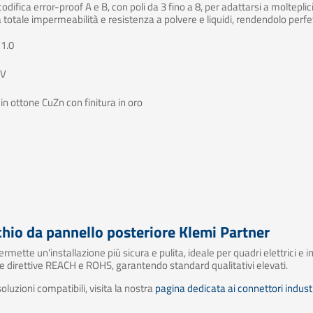
difica error-proof A e B, con poli da 3 fino a 8, per adattarsi a moltepli
totale impermeabilità e resistenza a polvere e liquidi, rendendolo perfett
 1.0
 V
 in ottone CuZn con finitura in oro
hio da pannello posteriore Klemi Partner
ette un’installazione più sicura e pulita, ideale per quadri elettrici e im
 direttive REACH e ROHS, garantendo standard qualitativi elevati.
soluzioni compatibili, visita la nostra
pagina dedicata ai connettori industr