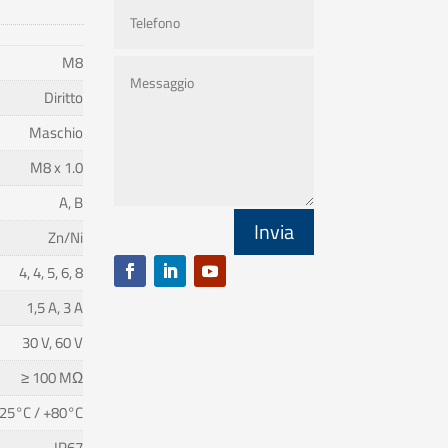
M8
Diritto
Maschio
M8 x 1.0
A, B
Invia
Zn/Ni
4, 4, 5, 6, 8
1,5 A, 3 A
30 V, 60 V
≥ 100 MΩ
25°C / +80°C
IP67