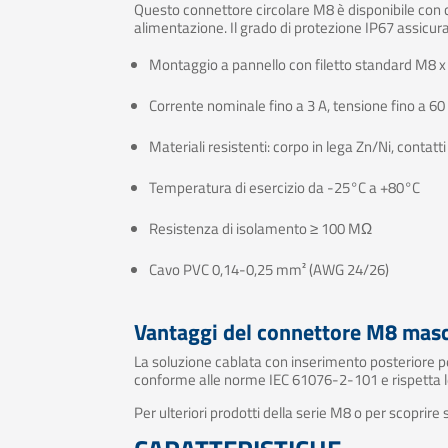
Questo connettore circolare M8 è disponibile con co
alimentazione. Il grado di protezione IP67 assicura 
Montaggio a pannello con filetto standard M8 x
Corrente nominale fino a 3 A, tensione fino a 60
Materiali resistenti: corpo in lega Zn/Ni, contatti
Temperatura di esercizio da -25°C a +80°C
Resistenza di isolamento ≥ 100 MΩ
Cavo PVC 0,14-0,25 mm² (AWG 24/26)
Vantaggi del connettore M8 masc
La soluzione cablata con inserimento posteriore perm
conforme alle norme IEC 61076-2-101 e rispetta le
Per ulteriori prodotti della serie M8 o per scoprire 