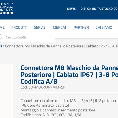
NEWS
DISPONIBILITÀ STOCKO C
ME
PRODOTTI
SERVIZI
MERCATI
PARTNER
CHI SIAMO
ducts
rch
ri
/ Connettore M8 Maschio da Pannello Posteriore | Cablato IP67 | 3-8 P
Connettore M8 Maschio da Panne
Posteriore | Cablato IP67 | 3-8 Po
Codifica A/B
Cod: SD-M8X-XXP-MM-SF
Connettore circolare maschio M8 da 3 | 4 | 5 | 6 | 8 poli, no
IP67, pre-terminato (cablato)
Montaggio a pannello inserimento posteriore
Codifica tipo: A, B | 30V, 60V | 3A, 1,5A