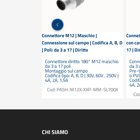
chio |
Connettore M12 | Maschio |
Connet
 | Codifica A, B, D
Connessione sul campo | Codifica A, B, D
con cav
olato
| Poli: da 3 a 17 | Diritto
17 | Di
re M12 maschio da
Connettore diritto 180° M12 maschio
Conne
da 3 a 17 poli
da 3 
po
Montaggio sul campo
Pre-
 | 30V, 60V , 250V |
Codifica tipo: A, B, D | 30V, 60V , 250V |
o PVC
4A, 2A, 1,5A
Codifi
4A, 2
-XXP-MM-SR700X
Cod: PASH-M12X-XXP-MM-SL700X
Co
CHI SIAMO