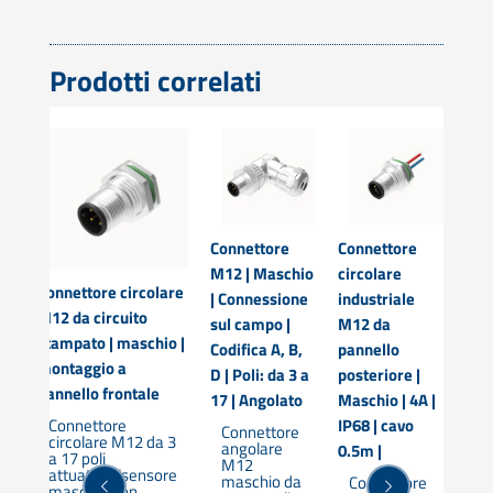
Prodotti correlati
Connettore
Connettore
Con
io
M12 | Maschio
circolare
M12
Connettore circolare
| Connessione
industriale
| C
M12 da circuito
sul campo |
M12 da
sul
stampato | maschio |
,
Codifica A, B,
pannello
Cod
montaggio a
 a
D | Poli: da 3 a
posteriore |
D | 
pannello frontale
17 | Angolato
Maschio | 4A |
17 |
IP68 | cavo
Connettore
Connettore
C
circolare M12 da 3
angolare
di
0.5m |
a 17 poli
M12
M
attuatore/sensore
maschio da
m
Connettore
maschio non