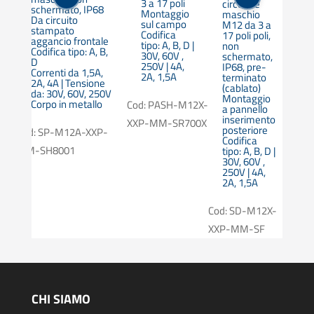
3 a 17 poli
3 
circolare
schermato, IP68
Montaggio
M
maschio
Da circuito
sul campo
s
M12 da 3 a
stampato
Codifica
Co
17 poli poli,
aggancio frontale
tipo: A, B, D |
ti
non
Codifica tipo: A, B,
30V, 60V ,
30
schermato,
D
250V | 4A,
25
IP68, pre-
Correnti da 1,5A,
2A, 1,5A
2A
terminato
2A, 4A | Tensione
(cablato)
da: 30V, 60V, 250V
|
Montaggio
Corpo in metallo
Cod: PASH-M12X-
Cod:
a pannello
inserimento
XXP-MM-SR700X
XXP
posteriore
Cod: SP-M12A-XXP-
Codifica
MM-SH8001
tipo: A, B, D |
A-
30V, 60V ,
250V | 4A,
X0X
2A, 1,5A
Cod: SD-M12X-
XXP-MM-SF
CHI SIAMO