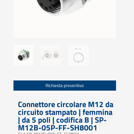
Richiesta preventivo
Connettore circolare M12 da
circuito stampato | femmina
| da 5 poli | codifica B | SP-
M12B-05P-FF-SH8001