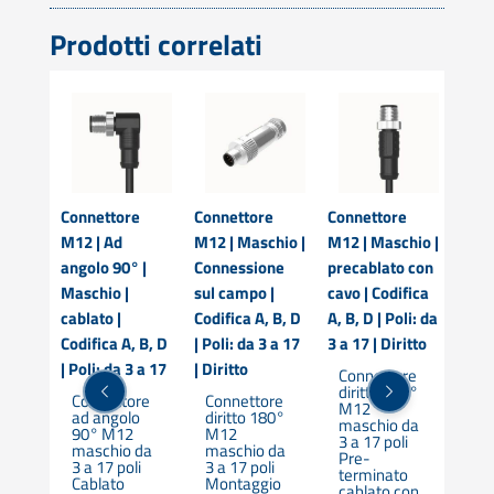
Prodotti correlati
e
Connettore
Connettore
Connettore
Conn
M12 | Ad
M12 | Maschio |
M12 | Maschio |
M12 
 | Ad
angolo 90° |
Connessione
precablato con
Conn
 |
Maschio |
sul campo |
cavo | Codifica
sul 
cablato |
Codifica A, B, D
A, B, D | Poli: da
Codi
Codifica A, B, D
| Poli: da 3 a 17
3 a 17 | Diritto
| Pol
, B, D
| Poli: da 3 a 17
| Diritto
| An
Connettore
diritto 180°
3 a 17
Connettore
Connettore
Co
M12
ad angolo
diritto 180°
an
maschio da
ore
90° M12
M12
M1
3 a 17 poli
o
maschio da
maschio da
ma
Pre-
3 a 17 poli
3 a 17 poli
3 a
terminato
to
Cablato
Montaggio
Mo
cablato con
 da