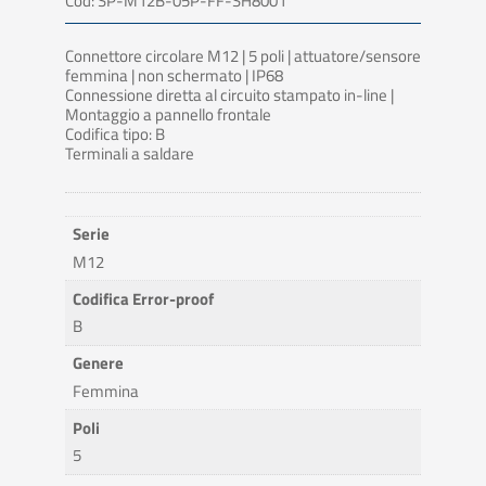
Cod: SP-M12B-05P-FF-SH8001
Connettore circolare M12 | 5 poli | attuatore/sensore
femmina | non schermato | IP68
Connessione diretta al circuito stampato in-line |
Montaggio a pannello frontale
Codifica tipo: B
Terminali a saldare
Serie
M12
Codifica Error-proof
B
Genere
Femmina
Poli
5