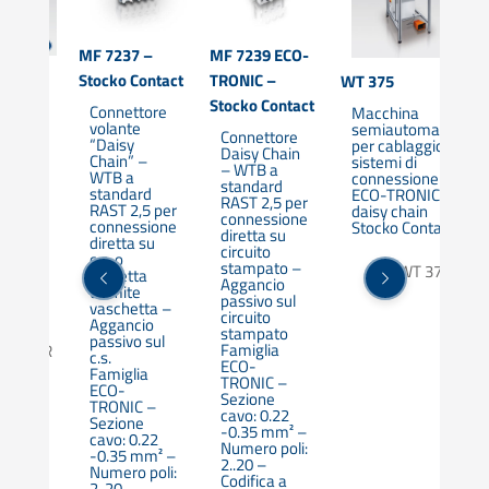
MF 7237 –
MF 7239 ECO-
ER
Stocko Contact
TRONIC –
WT 375
Stocko Contact
a
Connettore
Macchina
amente
volante
semiautomatica
Connettore
ca per
“Daisy
per cablaggio
Daisy Chain
o
Chain” –
sistemi di
– WTB a
eo
WTB a
connessione
standard
standard
ECO-TRONIC
RAST 2,5 per
one
RAST 2,5 per
daisy chain
connessione
NIC,
connessione
Stocko Contact
diretta su
NIC
diretta su
circuito
c.s. o
stampato –
Cod: WT 375
 e
indiretta
Aggancio
tramite
passivo sul
ontact
vaschetta –
circuito
Aggancio
stampato
passivo sul
Famiglia
 MASTER
c.s.
ECO-
Famiglia
TRONIC –
ECO-
Sezione
TRONIC –
cavo: 0.22
Sezione
-0.35 mm² –
cavo: 0.22
Numero poli:
-0.35 mm² –
2..20 –
Numero poli:
Codifica a
2..20 –