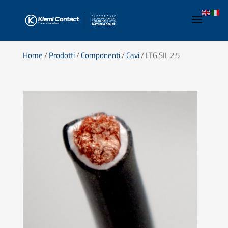
Home
/
Prodotti
/
Componenti
/
Cavi
/ LTG SIL 2,5