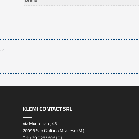
ies
KLEMI CONTACT SRL
Via Monferrato, 43
20098 San Giuliano Milanese (MI)
Tel:
+39 0255606101