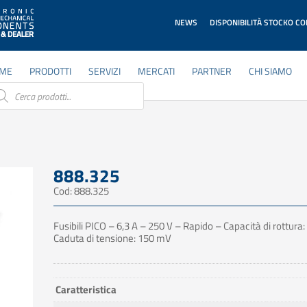
NEWS
DISPONIBILITÀ STOCKO C
ME
PRODOTTI
SERVIZI
MERCATI
PARTNER
CHI SIAMO
ducts
rch
888.325
Cod: 888.325
Fusibili PICO – 6,3 A – 250 V – Rapido – Capacità di rottura:
Caduta di tensione: 150 mV
Caratteristica