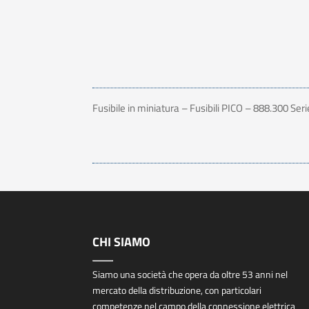
Fusibile in miniatura – Fusibili PICO – 888.300 Ser
CHI SIAMO
Siamo una società che opera da oltre 53 anni nel
mercato della distribuzione, con particolari
competenze nel campo della connessione elettrica