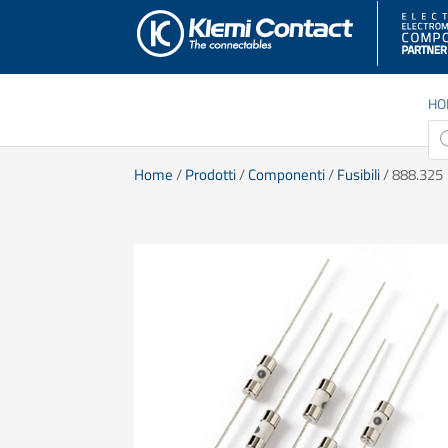
HO
Pro
sea
Home
/
Prodotti
/
Componenti
/
Fusibili
/ 888.325