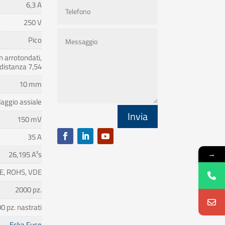
6,3 A
250 V
Pico
n arrotondati,
distanza 7,54
10 mm
aggio assiale
Invia
150 mV
35 A
→
26,195 A²s
CE, ROHS, VDE
2000 pz.
0 pz. nastrati
Eska Fuse