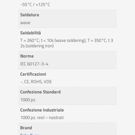
-55°C / +125°C
Saldatura
wave
Saldabilità
T = 260°C; t < 10s (wave soldering), T = 350°C; t 3
2s (soldering iron)
Norme
IEC 60127-3-4
Certificazioni
-, CE, ROHS, VDE
Confezione Standard
1000 pz.
Confezione industriale
1000 pz. reel – nastrati
Brand