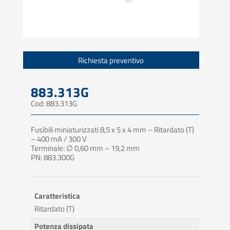
Richiesta preventivo
883.313G
Cod: 883.313G
Fusibili miniaturizzati 8,5 x 5 x 4 mm – Ritardato (T)
– 400 mA / 300 V
Terminale: ∅ 0,60 mm – 19,2 mm
PN: 883.300G
Caratteristica
Ritardato (T)
Potenza dissipata