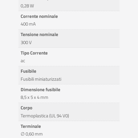
0,28 W
Corrente nominale
400 mA
Tensione nominale
300 V
Tipo Corrente
ac
Fusibile
Fusibili miniaturizzati
Dimensione fusibile
8,5 x 5 x 4 mm
Corpo
Termoplastica (UL 94 V0)
Terminale
∅ 0,60 mm